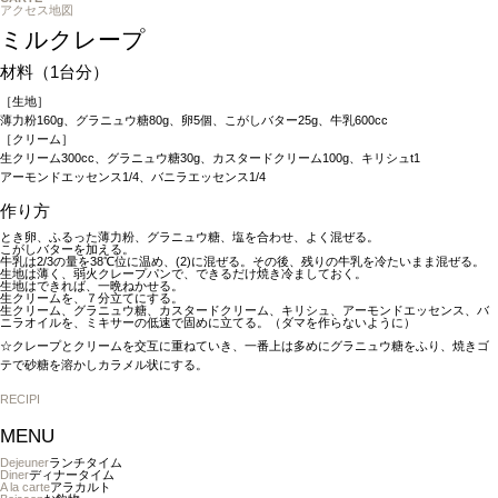
アクセス地図
ミルクレープ
材料（1台分）
［生地］
薄力粉160g、グラニュウ糖80g、卵5個、こがしバター25g、牛乳600cc
［クリーム］
生クリーム300cc、グラニュウ糖30g、カスタードクリーム100g、キリシュt1
アーモンドエッセンス1/4、バニラエッセンス1/4
作り方
とき卵、ふるった薄力粉、グラニュウ糖、塩を合わせ、よく混ぜる。
こがしバターを加える。
牛乳は2/3の量を38℃位に温め、(2)に混ぜる。その後、残りの牛乳を冷たいまま混ぜる。
生地は薄く、弱火クレープパンで、できるだけ焼き冷ましておく。
生地はできれば、一晩ねかせる。
生クリームを、７分立てにする。
生クリーム、グラニュウ糖、カスタードクリーム、キリシュ、アーモンドエッセンス、バ
ニラオイルを、ミキサーの低速で固めに立てる。（ダマを作らないように）
☆クレープとクリームを交互に重ねていき、一番上は多めにグラニュウ糖をふり、焼きゴ
テで砂糖を溶かしカラメル状にする。
RECIPI
MENU
Dejeuner
ランチタイム
Diner
ディナータイム
A la carte
アラカルト