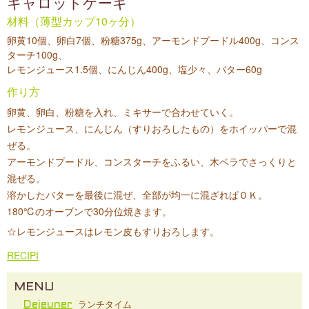
キャロットケーキ
材料（薄型カップ10ヶ分）
卵黄10個、卵白7個、粉糖375g、アーモンドプードル400g、コンス
ターチ100g、
レモンジュース1.5個、にんじん400g、塩少々、バター60g
作り方
卵黄、卵白、粉糖を入れ、ミキサーで合わせていく。
レモンジュース、にんじん（すりおろしたもの）をホイッパーで混
ぜる。
アーモンドプードル、コンスターチをふるい、木ベラでさっくりと
混ぜる。
溶かしたバターを最後に混ぜ、全部が均一に混ざれぱＯＫ。
180℃のオーブンで30分位焼きます。
☆レモンジュースはレモン皮もすりおろします。
RECIPI
MENU
ランチタイム
Dejeuner