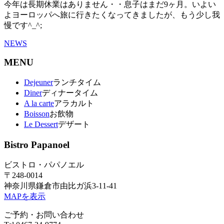
今年は長期休業はありません・・息子はまだ9ヶ月。いよい
よヨーロッパへ旅に行きたくなってきましたが、もう少し我
慢です^_^;
NEWS
MENU
Dejeuner
ランチタイム
Diner
ディナータイム
A la carte
アラカルト
Boisson
お飲物
Le Dessert
デザート
Bistro Papanoel
ビストロ・パパノエル
〒248-0014
神奈川県鎌倉市由比ガ浜3-11-41
MAPを表示
ご予約・お問い合わせ