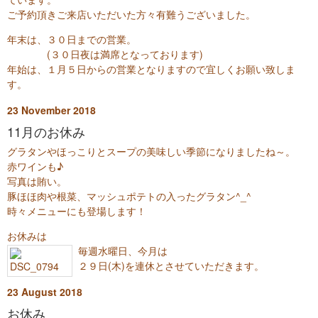
ご予約頂きご来店いただいた方々有難うございました。
年末は、３０日までの営業。
(３０日夜は満席となっております)
年始は、１月５日からの営業となりますので宜しくお願い致しま
す。
23
November
2018
11月のお休み
グラタンやほっこりとスープの美味しい季節になりましたね～。
赤ワインも♪
写真は賄い。
豚ほほ肉や根菜、マッシュポテトの入ったグラタン^_^
時々メニューにも登場します！
お休みは
毎週水曜日、今月は
２９日(木)を連休とさせていただきます。
23
August
2018
お休み