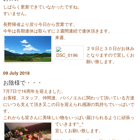
しばらく更新できていなかったですね。
すいません。
長野帰省より戻り今日から営業です。
今年は長期連休は取らずに２週間連続で連休頂きます。
来週、
２９日と３０日がお休み
となりますので宜しくお
願い致します。
09
July
2018
お陰様で・・・
7月7日で16周年を迎えました。
お客様、スタッフ、仲間達、パパノエルに関わって頂いている方達
にいつも支えて頂き又この日を迎えられ感謝の気持ちでいっぱいで
す。
これからも皆さんに美味しい物をいっぱい届けられるように
頑張っ
ていきます^_^
宜しくお願い致します。