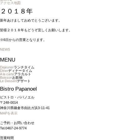
アクセス地図
２０１８年
新年あけましておめでとうございます。
皆様２０１８年もどうぞ宜しくお願いします。
※6日からの営業となります。
NEWS
MENU
Dejeuner
ランチタイム
Diner
ディナータイム
A la carte
アラカルト
Boisson
お飲物
Le Dessert
デザート
Bistro Papanoel
ビストロ・パパノエル
〒248-0014
神奈川県鎌倉市由比ガ浜3-11-41
MAPを表示
ご予約・お問い合わせ
Tel.0467-24-9774
営業時間