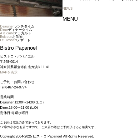
NEWS
MENU
Dejeuner
ランチタイム
Diner
ディナータイム
A la carte
アラカルト
Boisson
お飲物
Le Dessert
デザート
Bistro Papanoel
ビストロ・パパノエル
〒248-0014
神奈川県鎌倉市由比ガ浜3-11-41
MAPを表示
ご予約・お問い合わせ
Tel.0467-24-9774
営業時間
Dejeuner.12:00〜14:00 (L.O)
Diner.18:00〜21:00 (L.O)
定休日:毎週水曜日
ご予約は電話のみで承っております。
12席の小さなお店ですので、ご来店の際はご予約頂けると確実です。
Copyright 2004-2025 ビストロ Papanoel. All Rights Reserved.