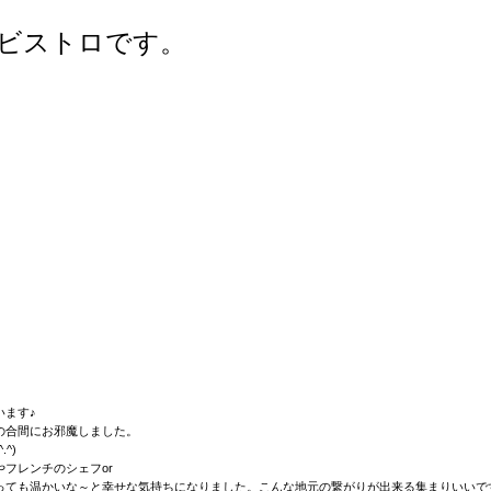
ビストロです。
います♪
の合間にお邪魔しました。
^)
フレンチのシェフor
っても温かいな～と幸せな気持ちになりました。こんな地元の繋がりが出来る集まりいいで