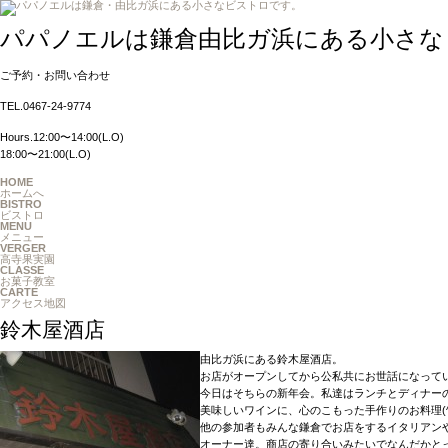
パパノエルは鎌倉由比ガ浜にある小さな
ご予約・お問い合わせ
TEL.0467-24-9774
Hours.12:00〜14:00(L.O)
18:00〜21:00(L.O)
HOME
ホームへ
BISTRO
ビストロ
MENU
メニュー
VERGER
高寺果実園
CLASSE
お菓子教室
CARTE
アクセス地図
鈴木屋酒店
由比ガ浜にある鈴木屋酒店。
お店がオープンしてから公私共にお世話になって
今日はそちらの新年会。私達はランチとディナー
美味しいワインに、心のこもった手作りのお料理(^.
他の参加者もみんな鎌倉でお店をするイタリアンや
オーナー達。商店の寄り合いみたいでなんだかと