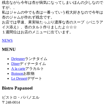
残念ながら今年は杏が病気になってしまいほんの少しなので
すが、、
私はジャムの中でも杏は一番っていう程大好きなので今年は
杏のジャムが作れず残念です。
お店では早速、果実味たっぷり濃厚な杏のスープ（バニラア
イス添え）、杏のタルト作りましたよ☆☆☆
１週間位はお店のメニューに出ています。
NEWS
MENU
Dejeuner
ランチタイム
Diner
ディナータイム
A la carte
アラカルト
Boisson
お飲物
Le Dessert
デザート
Bistro Papanoel
ビストロ・パパノエル
〒248-0014