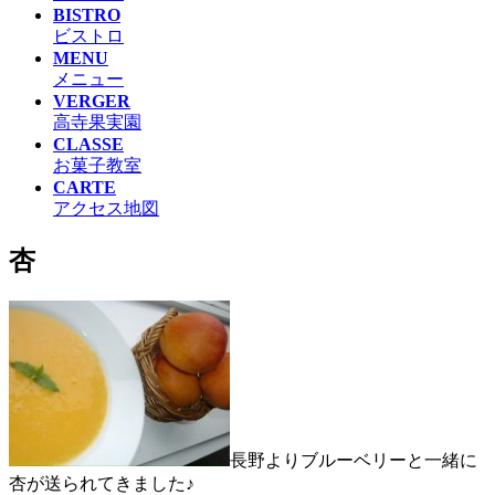
BISTRO
ビストロ
MENU
メニュー
VERGER
高寺果実園
CLASSE
お菓子教室
CARTE
アクセス地図
杏
長野よりブルーベリーと一緒に
杏が送られてきました♪