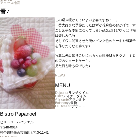
アクセス地図
春♪
この週末暖かくていよいよ春ですね・・。
一番大好きな季節だったはずが花粉症のおかげで、す
こし苦手な季節になってしまい残念だけどやっぱり桜
は楽しみ(^.^)
そして桜に関連させた淡いピンク色のケーキや和菓子
を作りたくなる春です♪
写真は先日知り合いにもらった銀座ＭＡＲＱＵＩＳＥ
の♡のショートケーキ。
見た目も味も◎でした♪
NEWS
MENU
Dejeuner
ランチタイム
Diner
ディナータイム
A la carte
アラカルト
Boisson
お飲物
Le Dessert
デザート
Bistro Papanoel
ビストロ・パパノエル
〒248-0014
神奈川県鎌倉市由比ガ浜3-11-41