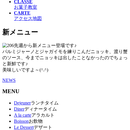
CLASSE
お菓子教室
CARTE
アクセス地図
新メニュー
先週から新メニュー登場です♪
パルミジャーノとジャガイモを練りこんだニョッキ、渡り蟹
のソース、今までニョッキは出したことなかったのでちょっ
と新鮮です♪
美味しいですよ～(^.^)
NEWS
MENU
Dejeuner
ランチタイム
Diner
ディナータイム
A la carte
アラカルト
Boisson
お飲物
Le Dessert
デザート