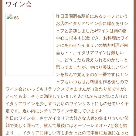
ワイン会
昨日田園調布駅前にあるジーノという
お店のイタリアワイン会に縁がありシ
ェフと参加しました♪ワインは南の物
中心に13本も試飲でき、お料理はワイ
ンにあわせたイタリアの地方料理が何
品も・・。イタリアワインは難しい
～。どうしたら覚えられるのかな～と
思ってましたが、やはり美味しいワイ
ンを飲んで覚えるのが一番ですね！シ
ェフもいつもはお料理を作る側なので
ワイン会といってもリラックスできませんが（当たり前ですが）
とっても楽しそうに満喫していました♪これからはお気に入りの
イタリアワインを少しずつお店のワインリストにものせていく予
定です。近い内にシチリアワイン予定しています♪
昨日のワイン会、さすがイタリア大好きな人達の集まり☆いい笑
顔で楽しく喋って、飲んで最後にはオーソーレミオ～♪と歌も始
まり、、イタリアに詳しい方も多かったので本当に勉強になった