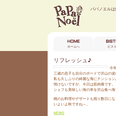
パパノエルは
HOME
BIS
ホームへ
ビス
リフレッシュ♪
今
三歳の息子も自分のボードで沢山の波に乗
私も久しぶりの綺麗な海にテンション
情けないですが、今日は筋肉痛です。
シェフも美味しい海の幸を沢山食べ海で
桃のお料理やデザートも残り数日にな
いよいよ秋ですね～。
NEWS