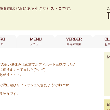
鎌倉由比ガ浜にある小さなビストロです。
TRO
MENU
VERGER
CL
トロ
メニュー
高寺果実園
お
年の短い夏休みは家族でボディボート三昧でした♪
りまくってました(*^。^*)
あがり・・・。
沢山遊びリフレッシュできたようです(^^)v
りそうです。
B