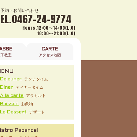
ご予約・お問い合わせ
TEL.0467-24-9774
Hours.12:00〜14:00(L.O)
18:00〜21:00(L.O)
ASSE
CARTE
菓子教室
アクセス地図
MENU
ランチタイム
Dejeuner
ディナータイム
Diner
アラカルト
A la carte
お飲物
Boisson
デザート
Le Dessert
istro Papanoel