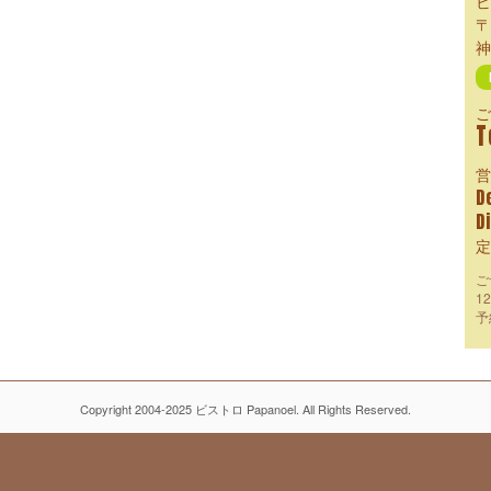
ビ
〒
神
ご
T
営
D
D
定
ご
1
予
Copyright 2004-2025 ビストロ Papanoel. All Rights Reserved.