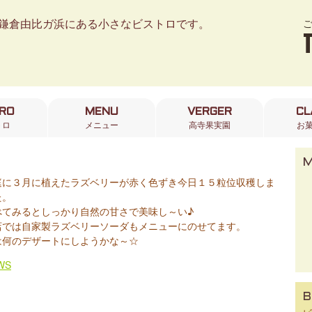
鎌倉由比ガ浜にある小さなビストロです。
TRO
MENU
VERGER
CL
トロ
メニュー
高寺果実園
お
庭に３月に植えたラズベリーが赤く色ずき今日１５粒位収穫しま
た。
べてみるとしっかり自然の甘さで美味し～い♪
店では自家製ラズベリーソーダもメニューにのせてます。
は何のデザートにしようかな～☆
WS
B