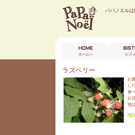
パパノエルは
HOME
BIS
ホームへ
ビス
ラズベリー
お
し
食
お
他
NE