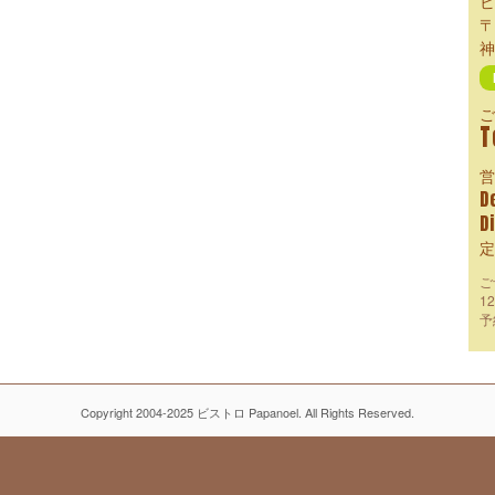
ビ
〒
神
ご
T
営
D
D
定
ご
1
予
Copyright 2004-2025 ビストロ Papanoel. All Rights Reserved.