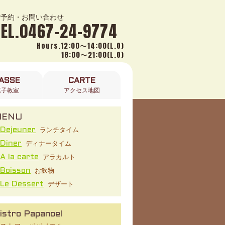
ご予約・お問い合わせ
TEL.0467-24-9774
Hours.12:00〜14:00(L.O)
18:00〜21:00(L.O)
ASSE
CARTE
菓子教室
アクセス地図
MENU
ランチタイム
Dejeuner
ディナータイム
Diner
アラカルト
A la carte
お飲物
Boisson
デザート
Le Dessert
istro Papanoel