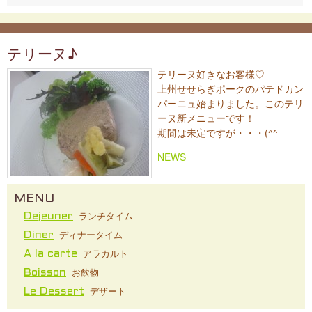
テリーヌ♪
テリーヌ好きなお客様♡
上州せせらぎポークのパテドカン
パーニュ始まりました。このテリ
ーヌ新メニューです！
期間は未定ですが・・・(^^ゞ
NEWS
MENU
ランチタイム
Dejeuner
ディナータイム
Diner
アラカルト
A la carte
お飲物
Boisson
デザート
Le Dessert