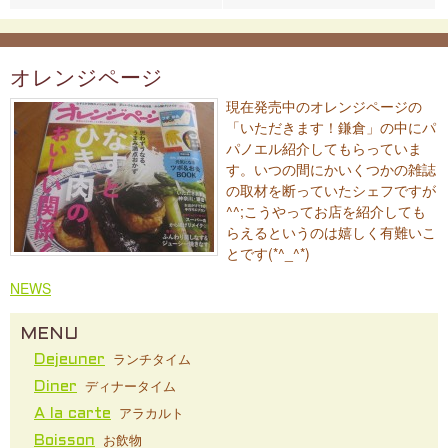
オレンジページ
現在発売中のオレンジページの
「いただきます！鎌倉」の中にパ
パノエル紹介してもらっていま
す。いつの間にかいくつかの雑誌
の取材を断っていたシェフですが
^^;こうやってお店を紹介しても
らえるというのは嬉しく有難いこ
とです(*^_^*)
NEWS
MENU
ランチタイム
Dejeuner
ディナータイム
Diner
アラカルト
A la carte
お飲物
Boisson