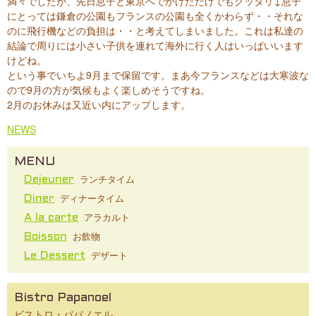
満々でしたが、先日息子と東京へでかけただけでもグッタリ↓息子
にとっては鎌倉の公園もフランスの公園も全くかわらず・・それな
のに飛行機などの負担は・・と考えてしまいました。これは私達の
結論で周りには小さい子供を連れて海外に行く人はいっぱいいます
けどね。
という事でいちよ9月まで保留です。まあ今フランスなどは大寒波な
ので9月の方が気候もよく楽しめそうですね。
2月のお休みは又近い内にアップします。
NEWS
MENU
ランチタイム
Dejeuner
ディナータイム
Diner
アラカルト
A la carte
お飲物
Boisson
デザート
Le Dessert
Bistro Papanoel
ビストロ・パパノエル