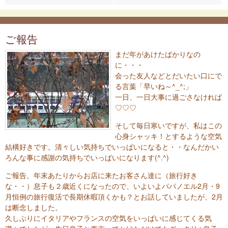
ご報告
まだ年があけたばかりなの
に・・・
会った友人などとだいたい口にで
る言葉「早いね～^_^;」
一日、一日大事に過ごさなければ
♡♡♡
そして毎日寒いですが、私はこの
心身シャッキ！とするような空気
結構好きです。清々しい気持ちでいっぱいになると・・なんだかい
ろんな事に感謝の気持ちでいっぱいになります(^.^)
ご報告。年末あたりからお店に来たお客さん達に（旅行好き
な・・）息子も２歳近くになったので、いよいよパパノエル2月・9
月恒例の旅行復活で長期休暇頂くかも？とお話していましたが、2月
は断念しました。
久しぶりにイタリアやフランスの空気をいっぱいに感じてくる気