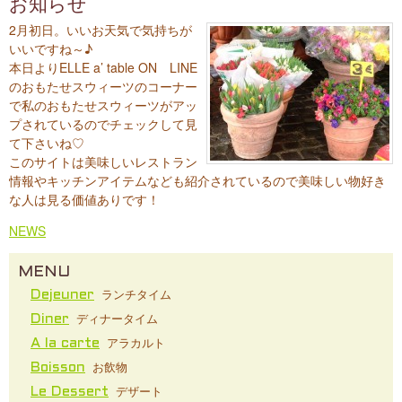
お知らせ
2月初日。いいお天気で気持ちが
いいですね～♪
本日よりELLE a’ table ON LINE
のおもたせスウィーツのコーナー
で私のおもたせスウィーツがアッ
プされているのでチェックして見
て下さいね♡
このサイトは美味しいレストラン
情報やキッチンアイテムなども紹介されているので美味しい物好き
な人は見る価値ありです！
NEWS
MENU
ランチタイム
Dejeuner
ディナータイム
Diner
アラカルト
A la carte
お飲物
Boisson
デザート
Le Dessert