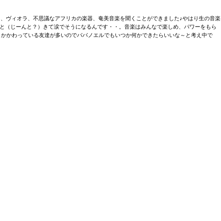
ノ、ヴィオラ、不思議なアフリカの楽器、奄美音楽を聞くことができました♪やはり生の音楽
んと（じーんと？）きて涙でそうになるんです・・。音楽はみんなで楽しめ、パワーをもら
とかかわっている友達が多いのでパパノエルでもいつか何かできたらいいな～と考え中で