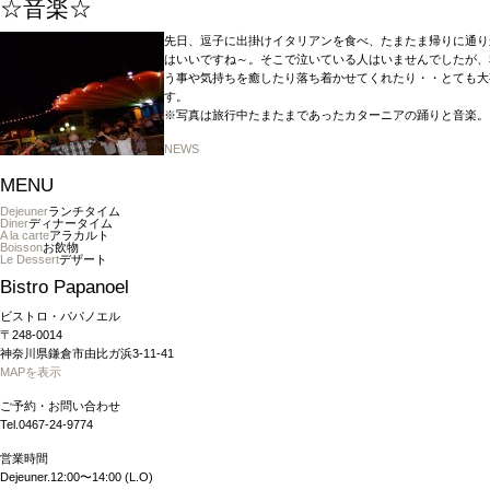
☆音楽☆
先日、逗子に出掛けイタリアンを食べ、たまたま帰りに通り
はいいですね～。そこで泣いている人はいませんでしたが、
う事や気持ちを癒したり落ち着かせてくれたり・・とても大
す。
※写真は旅行中たまたまであったカターニアの踊りと音楽。
NEWS
MENU
Dejeuner
ランチタイム
Diner
ディナータイム
A la carte
アラカルト
Boisson
お飲物
Le Dessert
デザート
Bistro Papanoel
ビストロ・パパノエル
〒248-0014
神奈川県鎌倉市由比ガ浜3-11-41
MAPを表示
ご予約・お問い合わせ
Tel.0467-24-9774
営業時間
Dejeuner.12:00〜14:00 (L.O)