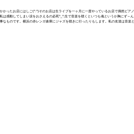
かかったお店にはしご(^.^)そのお店は生ライブを一ヶ月に一度やっているお店で偶然ピア
私は感動してしまい涙をおさえるの必死^_^;生で音楽を聴くといつも魂というか胸にず～
事なものです。横浜の赤レンガ倉庫にジャズを聴きに行ったりもします。私の友達は音楽