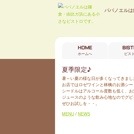
パパノエルは
HOME
BIS
ホームへ
ビス
夏季限定♪
暑～い夏の様な日が多くなってきまし
お店ではロゼワインと林檎のお酒シー
シードルはアルコール度数も低く、お
ジュースのような飲み心地なのでグビ
ぜひお試しを・・。
MENU
/
NEWS