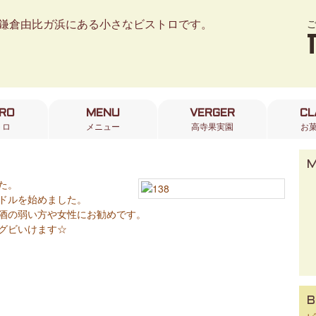
鎌倉由比ガ浜にある小さなビストロです。
TRO
MENU
VERGER
CL
トロ
メニュー
高寺果実園
お
た。
ドルを始めました。
酒の弱い方や女性にお勧めです。
グビいけます☆
B