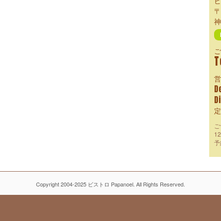
ビ
〒
神
ご
T
営
D
D
定
ご
1
予
Copyright 2004-2025 ビストロ Papanoel. All Rights Reserved.