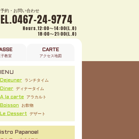
ご予約・お問い合わせ
TEL.0467-24-9774
Hours.12:00〜14:00(L.O)
18:00〜21:00(L.O)
ASSE
CARTE
菓子教室
アクセス地図
MENU
ランチタイム
Dejeuner
ディナータイム
Diner
アラカルト
A la carte
お飲物
Boisson
デザート
Le Dessert
istro Papanoel